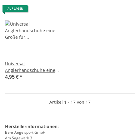
AUF LAGER
Universal
Anglerhandschuhe eine
Größe für Salzwasser und
4,95 €
*
weitere Einsatzgebiete
Artikel 1 - 17 von 17
Herstellerinformationen:
Behr Angelsport GmbH
Am Sägewerk 3