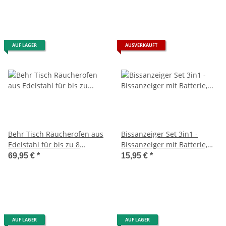
AUF LAGER
AUSVERKAUFT
Behr Tisch Räucherofen aus
Bissanzeiger Set 3in1 -
Edelstahl für bis zu 8
Bissanzeiger mit Batterie,
Forellen
Erdspieß & Rutenauflage
69,95 €
*
15,95 €
*
AUF LAGER
AUF LAGER