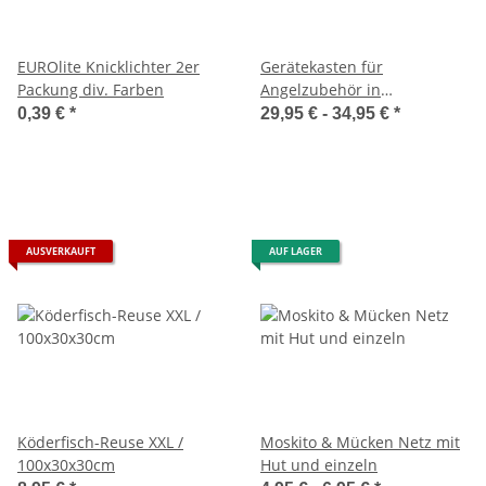
EUROlite Knicklichter 2er
Gerätekasten für
Packung div. Farben
Angelzubehör in
verschiedenen
0,39 €
*
29,95 € -
34,95 €
*
Ausführungen
AUSVERKAUFT
AUF LAGER
Köderfisch-Reuse XXL /
Moskito & Mücken Netz mit
100x30x30cm
Hut und einzeln