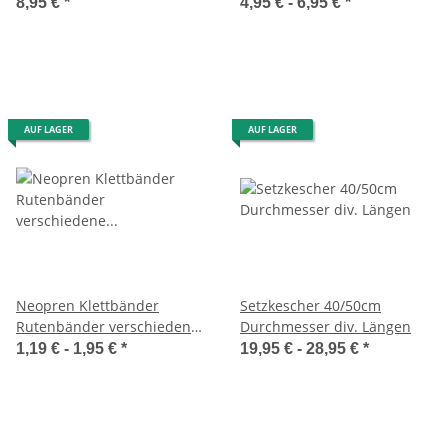
8,95 €
*
4,95 € -
6,95 €
*
AUF LAGER
AUF LAGER
Neopren Klettbänder
Setzkescher 40/50cm
Rutenbänder verschiedene
Durchmesser div. Längen
Ausführungen
1,19 € -
1,95 €
*
19,95 € -
28,95 €
*