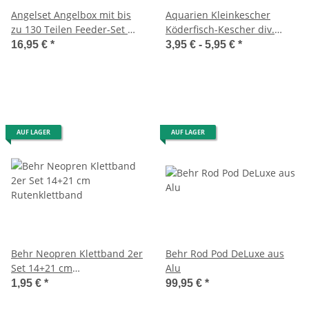
Angelset Angelbox mit bis
Aquarien Kleinkescher
zu 130 Teilen Feeder-Set mit
Köderfisch-Kescher div.
defekter Box
Größen
16,95 €
*
3,95 € -
5,95 €
*
AUF LAGER
AUF LAGER
Behr Neopren Klettband 2er
Behr Rod Pod DeLuxe aus
Set 14+21 cm
Alu
Rutenklettband
1,95 €
*
99,95 €
*