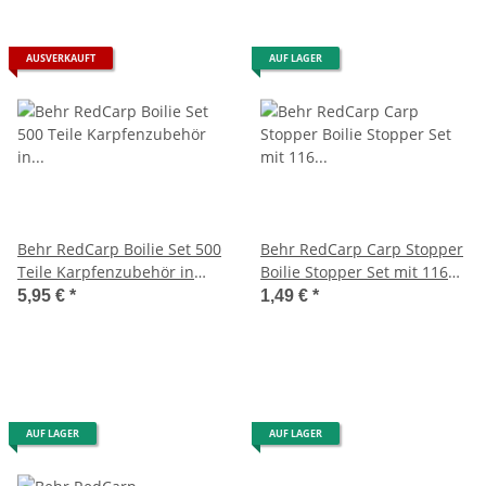
AUSVERKAUFT
AUF LAGER
Behr RedCarp Boilie Set 500
Behr RedCarp Carp Stopper
Teile Karpfenzubehör in
Boilie Stopper Set mit 116
einer Kunststoffbox
Stück drei in Größen
5,95 €
*
1,49 €
*
AUF LAGER
AUF LAGER