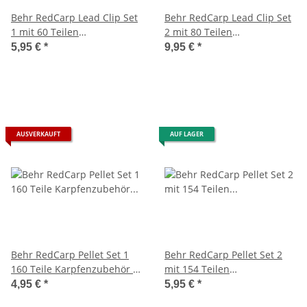
Behr RedCarp Lead Clip Set
Behr RedCarp Lead Clip Set
1 mit 60 Teilen
2 mit 80 Teilen
Karpfenzubehör in einer
Karpfenzubehör in einer
5,95 €
*
9,95 €
*
Kunststoffbox
Kunststoffbox
AUSVERKAUFT
AUF LAGER
Behr RedCarp Pellet Set 1
Behr RedCarp Pellet Set 2
160 Teile Karpfenzubehör in
mit 154 Teilen
einer Kunststoffbox
Karpfenzubehör in einer
4,95 €
*
5,95 €
*
Kunststoffbox