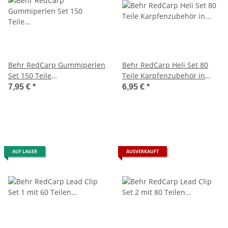
Behr RedCarp Gummiperlen
Behr RedCarp Heli Set 80
Set 150 Teile
Teile Karpfenzubehör in
Karpfenzubehör in einer
einer Kunststoffbox
7,95 €
*
6,95 €
*
Kunststoffbox
AUF LAGER
AUSVERKAUFT