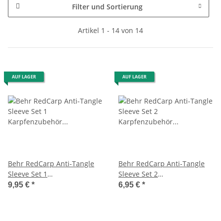
Filter und Sortierung
Artikel 1 - 14 von 14
AUF LAGER
AUF LAGER
Behr RedCarp Anti-Tangle
Behr RedCarp Anti-Tangle
Sleeve Set 1
Sleeve Set 2
Karpfenzubehör 70 Teile in
Karpfenzubehör 80 Teile in
9,95 €
*
6,95 €
*
Kunststoffbox
Kunststoffbox