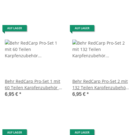
AUF LAGER
AUF LAGER
Behr RedCarp Pro-Set 1 mit
Behr RedCarp Pro-Set 2 mit
60 Teilen Karpfenzubehör in
132 Teilen Karpfenzubehör
einer Kunststoffbox
in einer Kunststoffbox
6,95 €
*
6,95 €
*
AUF LAGER
AUF LAGER