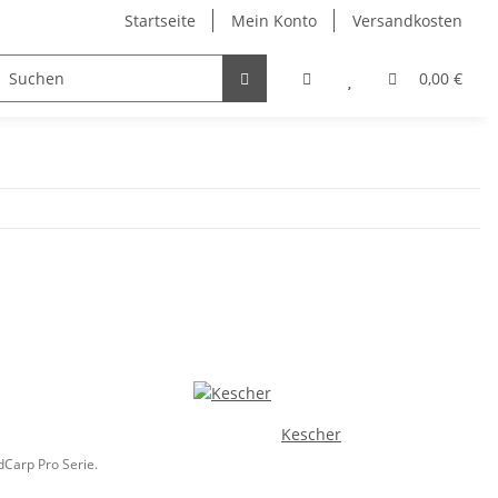
Startseite
Mein Konto
Versandkosten
Visitenkartenetuis & Zubehör
Winter
Sonstiges
0,00 €
Kescher
Carp Pro Serie.