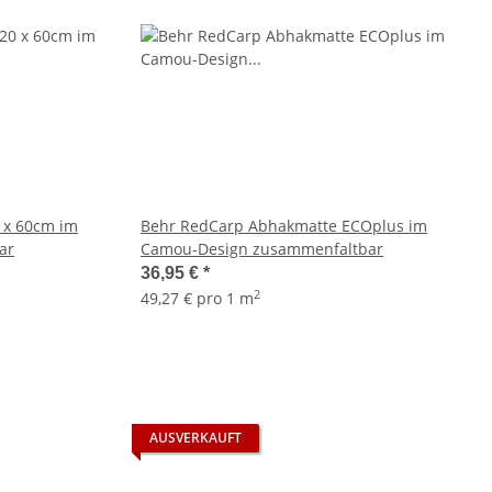
 x 60cm im
Behr RedCarp Abhakmatte ECOplus im
ar
Camou-Design zusammenfaltbar
36,95 €
*
2
49,27 € pro 1 m
AUSVERKAUFT