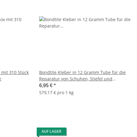
 mit 310 Stück
Bondtite Kleber in 12 Gramm Tube für die
e
Reparatur von Schuhen, Stiefel und
weiterem
6,95 €
*
579,17 € pro 1 kg
AUF LAGER