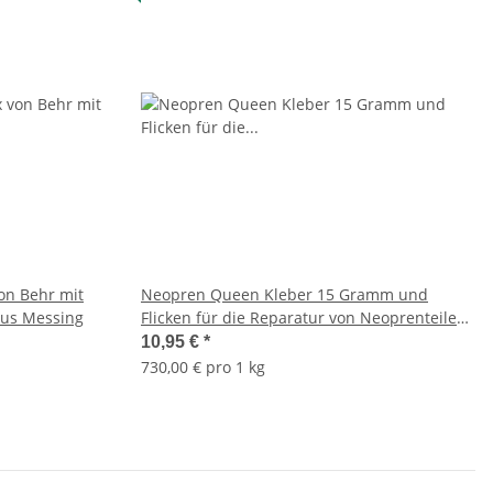
on Behr mit
Neopren Queen Kleber 15 Gramm und
aus Messing
Flicken für die Reparatur von Neoprenteilen
Wathosen Tauchanzügen
10,95 €
*
730,00 € pro 1 kg