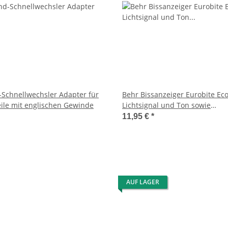
-Schnellwechsler Adapter für
Behr Bissanzeiger Eurobite Eco
eile mit englischen Gewinde
Lichtsignal und Ton sowie
Sounderboxanschluss
11,95 €
*
AUF LAGER