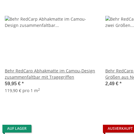
Behr RedCarp Abhakmatte im Camou-Design
Behr RedCarp
zusammenfaltbar mit Tragegriffen
Größen aus N
59,95 €
*
2,49 €
*
2
119,90 € pro 1 m
AUF LAGER
AUSVERKAUFT