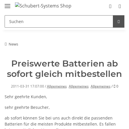
News
Preiswerte Batterien ab
sofort gleich mitbestellen
Kommen
2011-03-31 17:07:00
/
Allgemeines
Allgemeines
Allgemeines
/
0
Sehr geehrte Kunden,
sehr geehrte Besucher,
ab sofort können Sie bei uns auch direkt die passenden
Batterien für die meisten Produkte mitbestellen. Es fallen