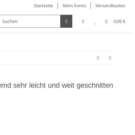
Startseite
Mein Konto
Versandkosten
Visitenkartenetuis & Zubehör
Winter
Sonstiges
0,00 €
emd sehr leicht und weit geschnitten