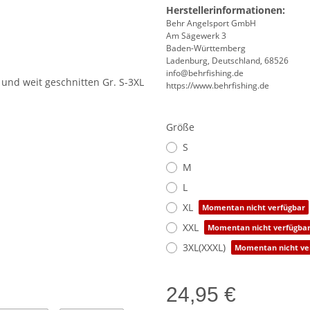
Herstellerinformationen:
Behr Angelsport GmbH
Am Sägewerk 3
Baden-Württemberg
Ladenburg, Deutschland, 68526
info@behrfishing.de
https://www.behrfishing.de
Größe
S
M
L
XL
Momentan nicht verfügbar
XXL
Momentan nicht verfügba
3XL(XXXL)
Momentan nicht ve
24,95 €