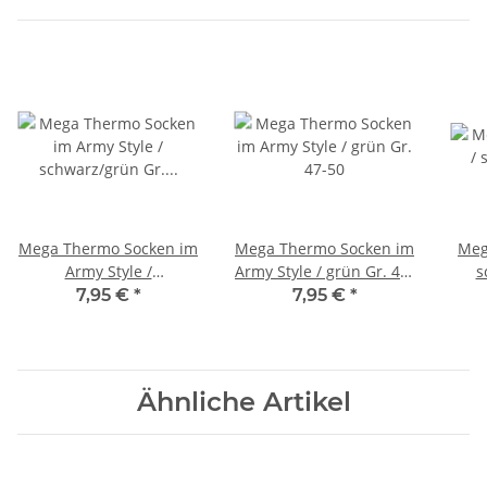
Mega Thermo Socken im
Mega Thermo Socken im
Meg
Army Style /
Army Style / grün Gr. 47-
s
schwarz/grün Gr. 47-50
50
7,95 €
*
7,95 €
*
Ähnliche Artikel