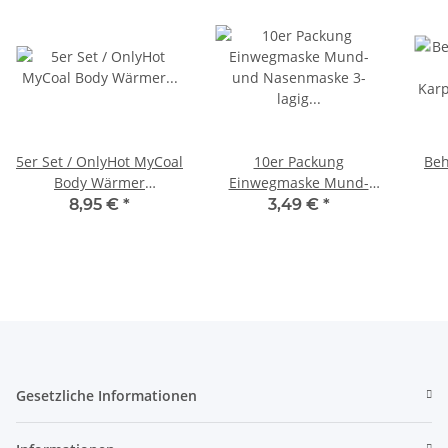
5er Set / OnlyHot MyCoal
10er Packung
Beh
Body Wärmer
Einwegmaske Mund-
Korperwärmer bis zu 12
und Nasenmaske 3-lagig
Kar
8,95 €
*
3,49 €
*
Std. Wärme
blau mit Nasenbügel
selbstklebend
Gesetzliche Informationen