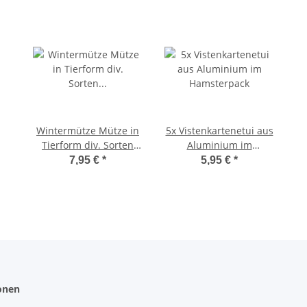
Wintermütze Mütze in
5x Vistenkartenetui aus
Tierform div. Sorten
Aluminium im
Universalgröße für
Hamsterpack
7,95 €
*
5,95 €
*
Kinder & Erwachsene
Bär
onen