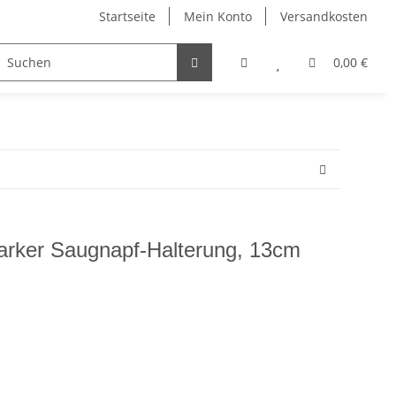
Startseite
Mein Konto
Versandkosten
Visitenkartenetuis & Zubehör
Winter
Sonstiges
0,00 €
tarker Saugnapf-Halterung, 13cm