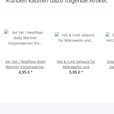
Kunden kauften dazu folgende Artikel:
5er Set / HeatPaxx Body
Hot & Cold Gelpack für
Sola
Wärmer Korperwärmer
Mikrowelle und
Dä
bis zu 8 Std. Wärme
Kühlschrank
4,95 €
*
5,95 €
*
selbstklebend