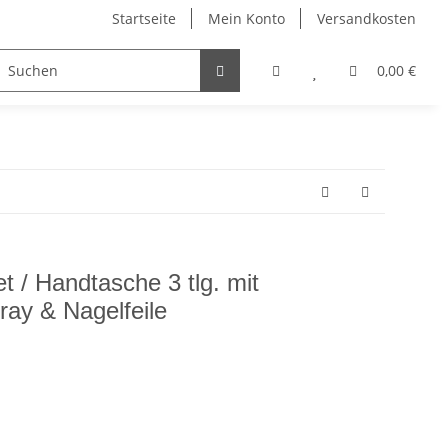
Startseite
Mein Konto
Versandkosten
Visitenkartenetuis & Zubehör
Winter
Sonstiges
0,00 €
 / Handtasche 3 tlg. mit
ay & Nagelfeile