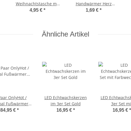
Weihnachtstasche mit
Handwärmer Herz
Nivea Seifen und
wiederverwendbar
4,95 €
*
1,69 €
*
Kuschelsocken
Ähnliche Artikel
Paar OnlyHot /
LED Echtwachskerzen
LED Echtwachs
al Fußwärmer
im 3er Set Gold
3er Set mi
nwärmer ab Gr.
Farbwechse
84,95 €
*
16,95 €
*
16,95 €
*
ür über 5 Std.
Fernbedienun
Wärme
Timer