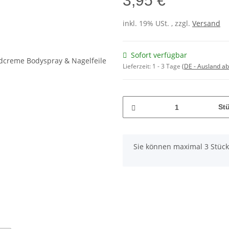
3,95 €
inkl. 19% USt. , zzgl.
Versand
Sofort verfügbar
Lieferzeit:
1 - 3 Tage
(DE - Ausland a
St
x
Sie können maximal 3 Stück