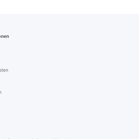
onen
sten
n