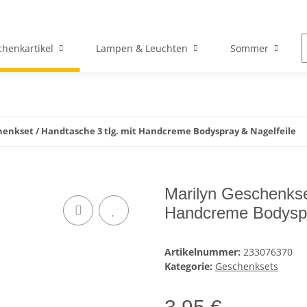
henkartikel
Lampen & Leuchten
Sommer
henkset / Handtasche 3 tlg. mit Handcreme Bodyspray & Nagelfeile
Marilyn Geschenkset
Handcreme Bodyspr
Artikelnummer:
233076370
Kategorie:
Geschenksets