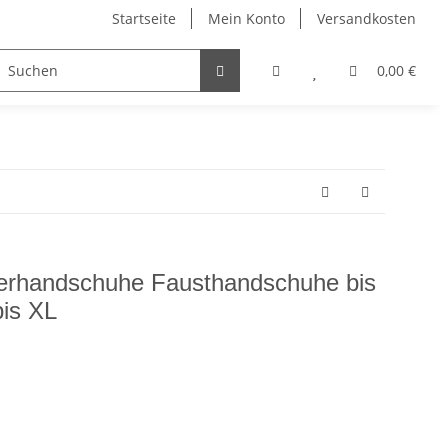
Startseite
Mein Konto
Versandkosten
Visitenkartenetuis & Zubehör
Winter
Sonstiges
0,00 €
rhandschuhe Fausthandschuhe bis
is XL