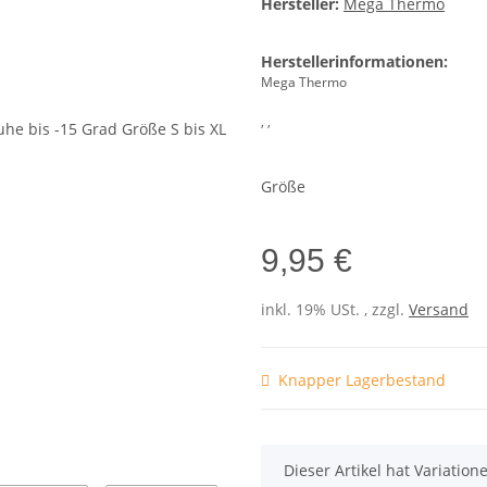
Hersteller:
Mega Thermo
Herstellerinformationen:
Mega Thermo
, ,
Größe
9,95 €
inkl. 19% USt. , zzgl.
Versand
Knapper Lagerbestand
x
Dieser Artikel hat Variatio