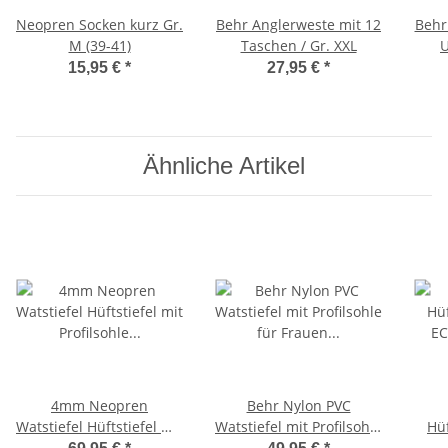
Neopren Socken kurz Gr.
Behr Anglerweste mit 12
Behr
M (39-41)
Taschen / Gr. XXL
U
15,95 €
*
27,95 €
*
Ähnliche Artikel
4mm Neopren
Behr Nylon PVC
Watstiefel Hüftstiefel mit
Watstiefel mit Profilsohle
Hüf
Profilsohle Gr. M-XL
für Frauen und
ECO