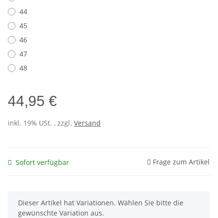
44
45
46
47
48
44,95 €
inkl. 19% USt. , zzgl.
Versand
Frage zum Artikel
Sofort verfügbar
x
Dieser Artikel hat Variationen. Wählen Sie bitte die
gewünschte Variation aus.