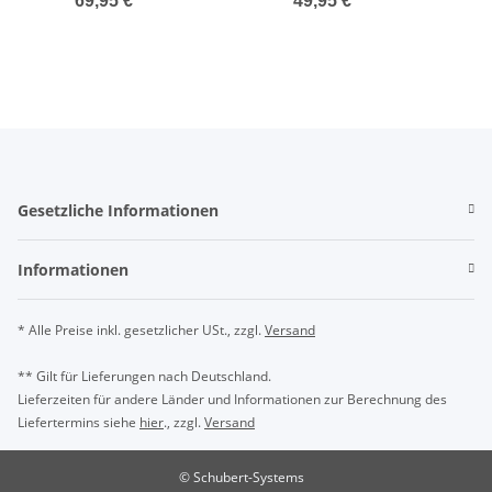
69,95 €
*
49,95 €
*
Jugendliche Größe 35-38
St
Gesetzliche Informationen
Informationen
* Alle Preise inkl. gesetzlicher USt., zzgl.
Versand
** Gilt für Lieferungen nach Deutschland.
Lieferzeiten für andere Länder und Informationen zur Berechnung des
Liefertermins siehe
hier
., zzgl.
Versand
© Schubert-Systems