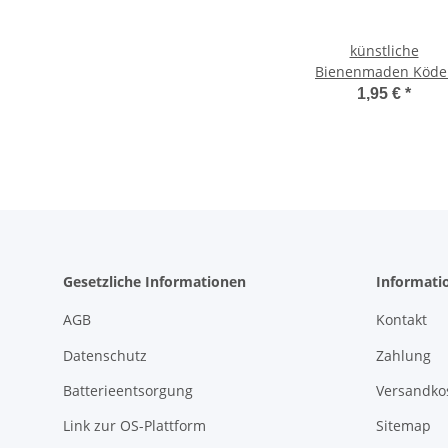
künstliche
Bienenmaden Köde
für Forellen bronze
1,95 €
*
glitter
Gesetzliche Informationen
Informati
AGB
Kontakt
Datenschutz
Zahlung
Batterieentsorgung
Versandko
Link zur OS-Plattform
Sitemap