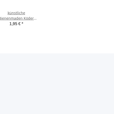
künstliche
Bienenmaden Köder
für Forellen natur-
1,95 €
*
glitter