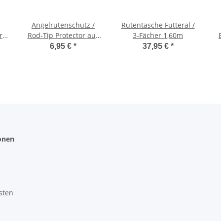
Angelrutenschutz /
Rutentasche Futteral /
r
Rod-Tip Protector aus
3-Fächer 1,60m
-
Neopren 2er Set
6,95 €
*
37,95 €
*
onen
sten