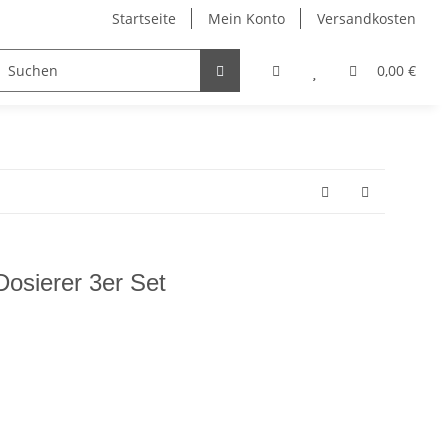
Startseite
Mein Konto
Versandkosten
Visitenkartenetuis & Zubehör
Winter
Sonstiges
0,00 €
Dosierer 3er Set