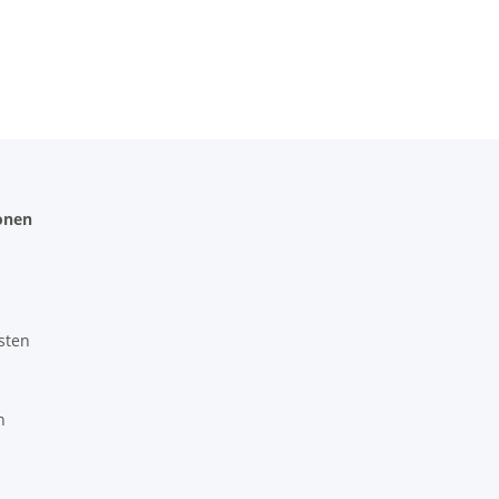
onen
sten
n