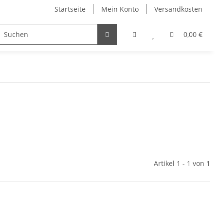
Startseite
Mein Konto
Versandkosten
Visitenkartenetuis & Zubehör
Winter
Sonstiges
0,00 €
Artikel 1 - 1 von 1